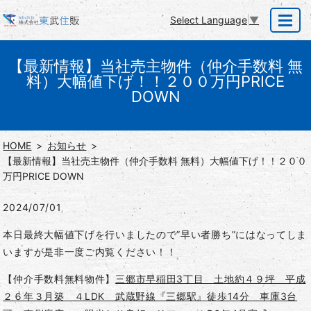
Select Language
▼
MENU
【最新情報】当社売主物件（仲介手数料 無
料）大幅値下げ！！２００万円PRICE
DOWN
HOME
お知らせ
【最新情報】当社売主物件（仲介手数料 無料）大幅値下げ！！２００
万円PRICE DOWN
2024/07/01
本日最終大幅値下げを行いましたので”早い者勝ち”にはなってしま
いますが是非一度ご内覧ください！！
【仲介手数料無料物件】
三郷市早稲田3丁目 土地約４９坪 平成
２６年３月築 ４LDK 武蔵野線『三郷駅』徒歩14分 車庫3台