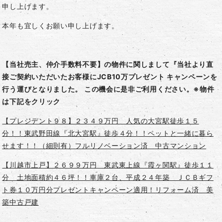
申し上げます。
本年も宜しくお願い申し上げます。
【当社売主、仲介手数料不要】の物件に関しまして『当社より直
接ご契約いただいたお客様にJCB10万プレゼント キャンペーンを
行う運びとなりました。 この機会に是非ご利用ください。※物件
は下記をクリック
【プレジデント９８】２３４９万円 人気の大宮駅徒歩１５
分！！東武野田線『北大宮駅』徒歩４分！！ペットと一緒に暮ら
せます！！（細則有）フルリノベーション済 中古マンション
【川越市上戸】２６９９万円 東武東上線『霞ヶ関駅』徒歩１１
分 土地面積約４６坪！！車庫２台、平成２４年築 ＪＣＢギフ
ト券１０万円分プレゼントキャンペーン適用！リフォーム済 美
築中古戸建