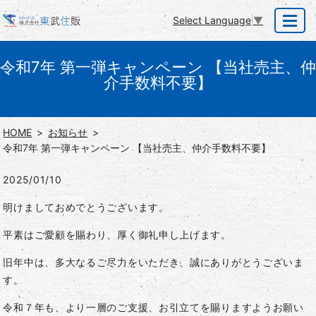
Select Language
▼
MENU
令和7年 第一弾キャンペーン 【当社売主、仲
介手数料不要】
HOME
お知らせ
令和7年 第一弾キャンペーン 【当社売主、仲介手数料不要】
2025/01/10
明けましておめでとうございます。
平素はご愛顧を賜わり、厚く御礼申し上げます。
旧年中は、多大なるご尽力をいただき、誠にありがとうございま
す。
令和７年も、より一層のご支援、お引立てを賜りますようお願い